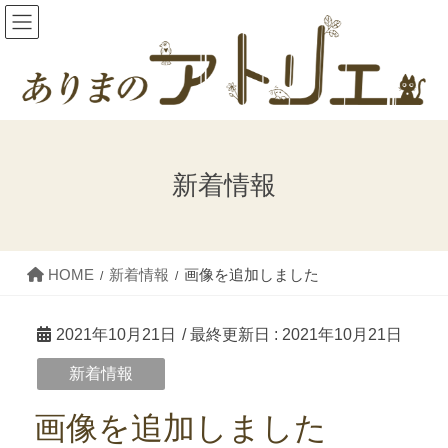
コ
ナ
ン
ビ
テ
ゲ
ン
ー
ツ
シ
新着情報
に
ョ
移
ン
動
に
HOME
新着情報
画像を追加しました
移
動
2021年10月21日
/ 最終更新日 :
2021年10月21日
新着情報
画像を追加しました